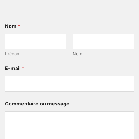
Nom
*
Prénom
Nom
*
E-mail
*
E
-
m
a
i
l
Commentaire ou message
C
o
m
m
e
n