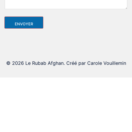
t
a
i
r
e
ENVOYER
© 2026 Le Rubab Afghan. Créé par Carole Vouillemin